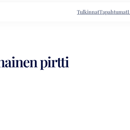
Tulkinnat
Tapahtumat
L
inen pirtti