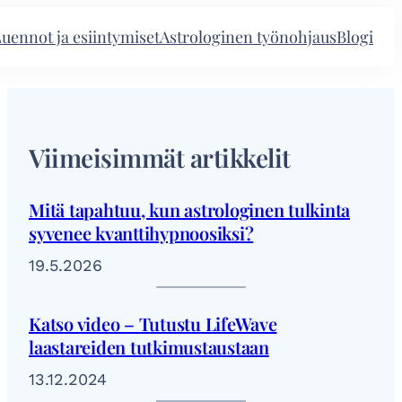
uennot ja esiintymiset
Astrologinen työnohjaus
Blogi
Viimeisimmät artikkelit
Mitä tapahtuu, kun astrologinen tulkinta
syvenee kvanttihypnoosiksi?
19.5.2026
Katso video – Tutustu LifeWave
laastareiden tutkimustaustaan
13.12.2024