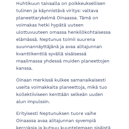
Huhtikuun taivaalla on poikkeuksellisen
tulinen ja käynnistävä viritys: valtava
planeettarykelmä Oinaassa. Tämä on
voimakas hetki hypätä uuteen
ulottuvuuteen omassa henkilökohtaisessa
elämässä. Neptunus toimii suurena
suunnannäyttäjänä ja avaa alitajunnan
kvanttikenttiä syvällä sisäisessä
maailmassa yhdessä muiden planeettojen
kanssa.
Oinaan merkissä kulkee samanaikaisesti
useita voimakkaita planeettoja, mikä tuo
kollektiiviseen kenttään selkeän uuden
alun impulssin.
Erityisesti Neptunuksen tuore vaihe
Oinaassa avaa alitajunnan syvempiä
kerroksia ja kutsuu kuuntelemaan sisäistä