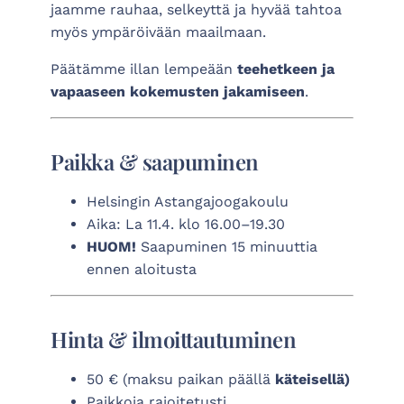
jaamme rauhaa, selkeyttä ja hyvää tahtoa
myös ympäröivään maailmaan.
Päätämme illan lempeään
teehetkeen ja
vapaaseen kokemusten jakamiseen
.
Paikka & saapuminen
Helsingin Astangajoogakoulu
Aika: La 11.4. klo 16.00–19.30
HUOM!
Saapuminen 15 minuuttia
ennen aloitusta
Hinta & ilmoittautuminen
50 € (maksu paikan päällä
käteisellä)
Paikkoja rajoitetusti