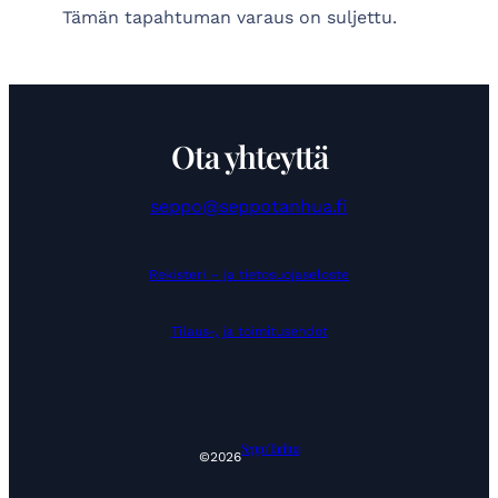
Tämän tapahtuman varaus on suljettu.
Ota yhteyttä
seppo@seppotanhua.fi
Rekisteri – ja tietosuojaseloste
Tilaus-, ja toimitusehdot
Seppo Tanhua
©
2026