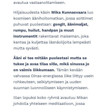
avautua vastaanottamiseen.
Hiljaisuudesta käsin
Mika Kunnasvaara
luo
kosmisen äänihoitomatkan, jossa soittimet
puhuvat puolestaan:
gongit, äänimaljat,
rumpu, huilut, handpan ja muut
instrumentit
rakentavat maiseman, joka
kantaa ja kuljettaa läsnäolijoita lempeästi
mutta syvästi.
Ääni ei tee mitään puolestasi mutta se
tukee ja avaa tilaa sille, mikä sinussa jo
on valmis liikkumaan.
Tämän kevään
vahvassa Oinas-energiassa liike liittyy usein
rohkeuteen, selkiytymiseen ja uuden
suunnan luonnolliseen käynnistymiseen.
Illan lopuksi koko ryhmä avautuu Mikan
johdolla yhteiseen meditaatioon, jossa