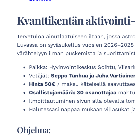
Kvanttikentän aktivointi-i
Tervetuloa ainutlaatuiseen iltaan, jossa astr
Luvassa on syväsukellus vuosien 2026–2028 h
värähtelyyn ilman puskemista ja suorittamis
Paikka: Hyvinvointikeskus Soihtu, Viisar
Vetäjät:
Seppo Tanhua ja Juha Vartiaine
Hinta 50€
/ maksu käteisellä saavuttae
Osallistujamäärä: 30 osanottajaa
mahtu
Ilmoittautuminen sivun alla olevalla lo
Halutessasi nappaa mukaan villasukat ja 
Ohjelma: