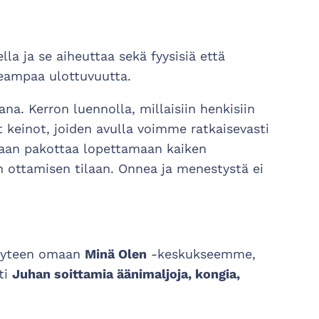
 ja se aiheuttaa sekä fyysisiä että
eampaa ulottuvuutta.
na. Kerron luennolla, millaisiin henkisiin
 keinot, joiden avulla voimme ratkaisevasti
aan pakottaa lopettamaan kaiken
 ottamisen tilaan. Onnea ja menestystä ei
teyteen omaan
Minä Olen
-keskukseemme,
ti
Juhan soittamia äänimaljoja, kongia,