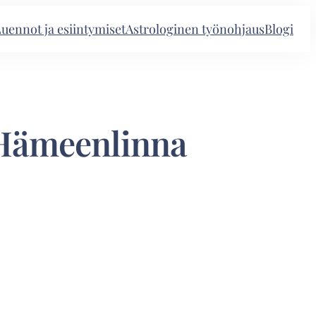
uennot ja esiintymiset
Astrologinen työnohjaus
Blogi
1 Hämeenlinna