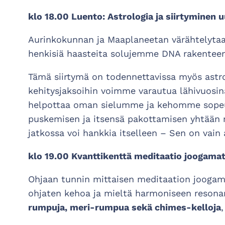
klo 18.00 Luento: Astrologia ja siirtyminen 
Aurinkokunnan ja Maaplaneetan värähtelytaaj
henkisiä haasteita solujemme DNA rakentee
Tämä siirtymä on todennettavissa myös astrolo
kehitysjaksoihin voimme varautua lähivuosin
helpottaa oman sielumme ja kehomme sopeut
puskemisen ja itsensä pakottamisen yhtään 
jatkossa voi hankkia itselleen – Sen on vain
klo 19.00 Kvanttikenttä meditaatio joogamat
Ohjaan tunnin mittaisen meditaation jooga
ohjaten kehoa ja mieltä harmoniseen resona
rumpuja, meri-rumpua sekä chimes-kelloja