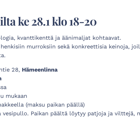
lta ke 28.1 klo 18-20
ologia, kvanttikenttä ja äänimaljat kohtaavat.
enkisiin murroksiin sekä konkreettisia keinoja, jo
ta.
intie 28,
Hämeenlinna
n
ssa
u mukaan
makkeella (maksu paikan päällä)
vesipullo. Paikan päältä löytyy patjoja ja vilttejä,