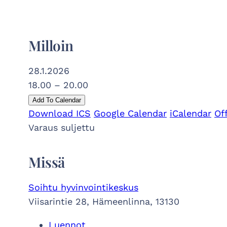
Milloin
28.1.2026
18.00 – 20.00
Add To Calendar
Download ICS
Google Calendar
iCalendar
Of
Varaus suljettu
Missä
Soihtu hyvinvointikeskus
Viisarintie 28, Hämeenlinna, 13130
Luennot