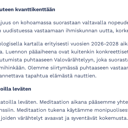
uuteen kvanttikenttään
uus on kohoamassa suorastaan valtavalla nopeudella
n uudistuessa vastaamaan ihmiskunnan uutta, kork
gisella kartalla erityisesti vuosien 2026-2028 aika
a. Luennon pääaiheena ovat kuitenkin konkreettiset
umista puhtaaseen Valovärähtelyyn, joka suorast
mihinkään. Olemme siirtymässä puhtaaseen vastaan
 annettava tapahtua elämästä nauttien.
oilla leväten
matoilla leväten. Meditaation aikana pääsemme yh
nssiin. Meditaation tukena käytämme monipuolises
, joiden värähtelyt avaavat ja syventävät kokemusta.