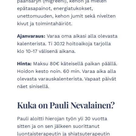
päänsäryn (migreeni), kehon ja mielen
epätasapainot, energiatukokset,
unettomuuden, kehon jumit sekä nivelten
kivut ja toimintahäiriöt.
Ajanvaraus:
Varaa oma aikasi alla olevasta
kalenterista. Ti 30.12 hoitoaikoja tarjolla
klo 10-17 välisenä aikana.
Hinta:
Maksu 80€ käteisellä paikan päällä.
Hoidon kesto noin. 60 min. Varaa aika alla
olevasta varauskalenterista. Vapaat päivät
näet sinisellä.
Kuka on Pauli Nevalainen?
Pauli aloitti hierojan työn yli 30 vuotta
sitten ja on sen jälkeen suorittanut
luontaisterapeutin ja shiatsuterapeutin