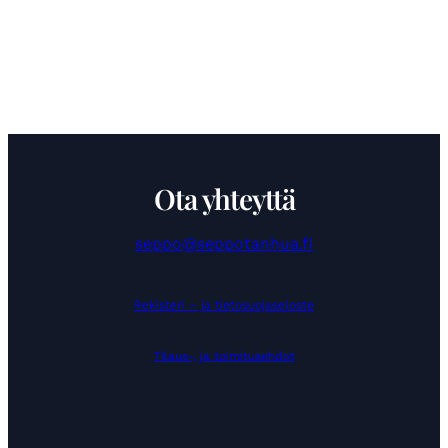
Ota yhteyttä
seppo@seppotanhua.fi
Rekisteri – ja tietosuojaseloste
Tilaus-, ja toimitusehdot