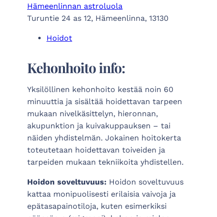
Hämeenlinnan astroluola
Turuntie 24 as 12, Hämeenlinna, 13130
Hoidot
Kehonhoito
info:
Yksilöllinen kehonhoito kestää noin 60
minuuttia ja sisältää hoidettavan tarpeen
mukaan nivelkäsittelyn, hieronnan,
akupunktion ja kuivakuppauksen – tai
näiden yhdistelmän. Jokainen hoitokerta
toteutetaan hoidettavan toiveiden ja
tarpeiden mukaan tekniikoita yhdistellen.
Hoidon soveltuvuus:
Hoidon soveltuvuus
kattaa monipuolisesti erilaisia vaivoja ja
epätasapainotiloja, kuten esimerkiksi