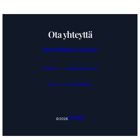
Ota yhteyttä
seppo@seppotanhua.fi
Rekisteri – ja tietosuojaseloste
Tilaus-, ja toimitusehdot
Seppo Tanhua
©
2026