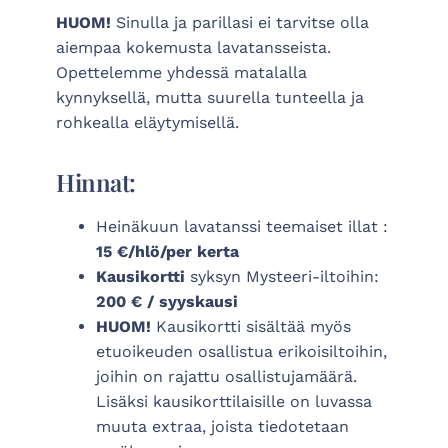
HUOM!
Sinulla ja parillasi ei tarvitse olla
aiempaa kokemusta lavatansseista.
Opettelemme yhdessä matalalla
kynnyksellä, mutta suurella tunteella ja
rohkealla eläytymisellä.
Hinnat:
Heinäkuun lavatanssi teemaiset illat :
15 €/hlö/per kerta
Kausikortti
syksyn Mysteeri-iltoihin:
200 € / syyskausi
HUOM!
Kausikortti sisältää myös
etuoikeuden osallistua erikoisiltoihin,
joihin on rajattu osallistujamäärä.
Lisäksi kausikorttilaisille on luvassa
muuta extraa, joista tiedotetaan