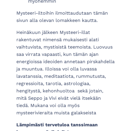
myöhemmin
Mysteeri-iltoihin ilmoittaudutaan tämän
sivun alla olevan lomakkeen kautta.
Heinäkuun jälkeen Mysteeri-illat
rakentuvat nimensä mukaisesti alati
vaihtuvista, mystisistä teemoista. Luovuus
saa virrata vapaasti, kun tämän ajan
energioissa ideoiden annetaan pirskahdella
ja muuntua. Illoissa voi olla luvassa
lavatanssia, meditaatiota, rummutusta,
regressioita, tarotia, astrologiaa,
hengitystä, kehonhuoltoa sekä jotain,
mitä Seppo ja Vivi eivät vielä itsekään
tiedä. Mukana voi olla myös
mysteerivieraita muista galakseista
Lämpimästi tervetuloa tanssimaan