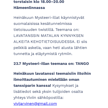
torstaisin klo 18.00–20.00
Hämeenlinnassa
Heinäkuun Mysteeri-illat käynnistyvät
suomalaisissa kesätunnelmissa
tietoisuuden twistillä. Teemana on:
LAVATANSSIN MATALAN KYNNYKSEN
ALKEITA KEHOTIETOISUUDESSA. Ei siis
pelkkiä askelia, vaan heti alusta lähtien
tunnetta ja eläytymistä rytmiin.
23.7 Mysteeri-illan teemana on: TANGO
Heinäkuun lavatanssi teemaisiin iltoihin
ilmoittautuminen mielellään oman
tanssiparin kanssa!
Kysymykset ja
lisätiedot sekä yksin tulijoiden osalta
yhteys Viviin sähköpostilla:
vivijarvinen@gmail.com