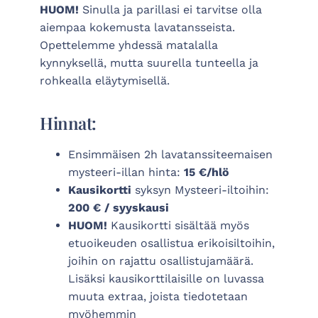
HUOM!
Sinulla ja parillasi ei tarvitse olla
aiempaa kokemusta lavatansseista.
Opettelemme yhdessä matalalla
kynnyksellä, mutta suurella tunteella ja
rohkealla eläytymisellä.
Hinnat:
Ensimmäisen 2h lavatanssiteemaisen
mysteeri-illan hinta:
15 €/hlö
Kausikortti
syksyn Mysteeri-iltoihin:
200 € / syyskausi
HUOM!
Kausikortti sisältää myös
etuoikeuden osallistua erikoisiltoihin,
joihin on rajattu osallistujamäärä.
Lisäksi kausikorttilaisille on luvassa
muuta extraa, joista tiedotetaan
myöhemmin