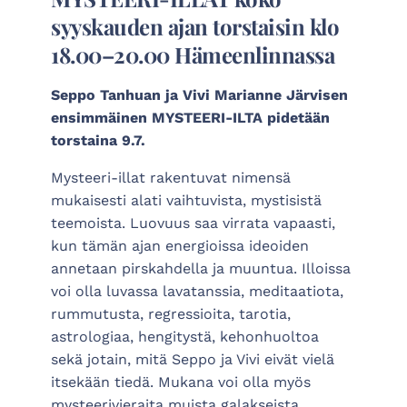
syyskauden ajan torstaisin klo
18.00–20.00 Hämeenlinnassa
Seppo Tanhuan ja Vivi Marianne Järvisen
ensimmäinen MYSTEERI-ILTA pidetään
torstaina 9.7.
Mysteeri-illat rakentuvat nimensä
mukaisesti alati vaihtuvista, mystisistä
teemoista. Luovuus saa virrata vapaasti,
kun tämän ajan energioissa ideoiden
annetaan pirskahdella ja muuntua. Illoissa
voi olla luvassa lavatanssia, meditaatiota,
rummutusta, regressioita, tarotia,
astrologiaa, hengitystä, kehonhuoltoa
sekä jotain, mitä Seppo ja Vivi eivät vielä
itsekään tiedä. Mukana voi olla myös
mysteerivieraita muista galakseista.