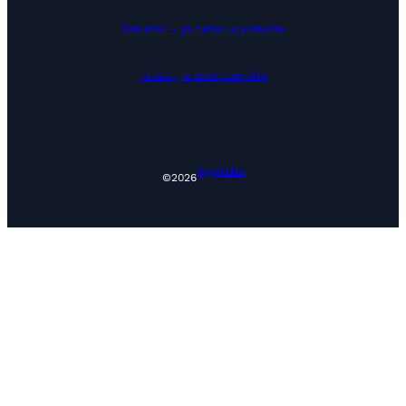
Rekisteri – ja tietosuojaseloste
Tilaus-, ja toimitusehdot
Seppo Tanhua
©
2026