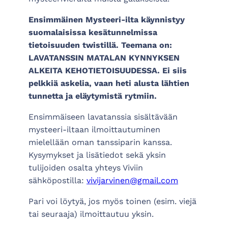
Ensimmäinen Mysteeri-ilta käynnistyy
suomalaisissa kesätunnelmissa
tietoisuuden twistillä. Teemana on:
LAVATANSSIN MATALAN KYNNYKSEN
ALKEITA KEHOTIETOISUUDESSA. Ei siis
pelkkiä askelia, vaan heti alusta lähtien
tunnetta ja eläytymistä rytmiin.
Ensimmäiseen lavatanssia sisältävään
mysteeri-iltaan ilmoittautuminen
mielellään oman tanssiparin kanssa.
Kysymykset ja lisätiedot sekä yksin
tulijoiden osalta yhteys Viviin
sähköpostilla:
vivijarvinen@gmail.com
Pari voi löytyä, jos myös toinen (esim. viejä
tai seuraaja) ilmoittautuu yksin.